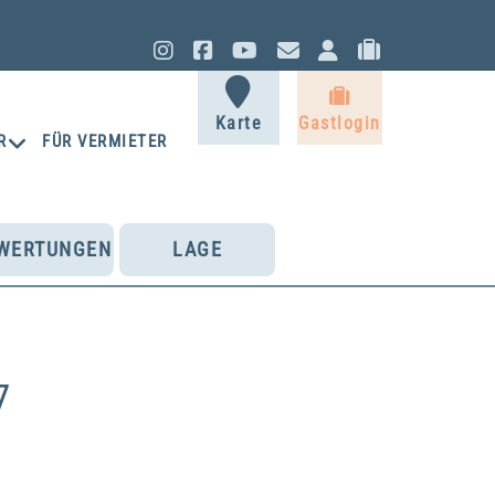
Instagram
Facebook
YouTube
Kontakt
Eigentüm
Gastlo
Gastlogi
Karte
Gastlogin
R
FÜR VERMIETER
WERTUNGEN
LAGE
7