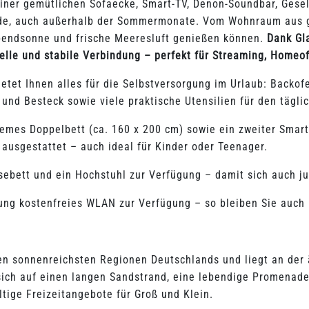
 einer gemütlichen Sofaecke, Smart-TV, Denon-Soundbar, Ges
nde, auch außerhalb der Sommermonate. Vom Wohnraum aus g
Abendsonne und frische Meeresluft genießen können.
Dank Gl
le und stabile Verbindung – perfekt für Streaming, Homeof
ietet Ihnen alles für die Selbstversorgung im Urlaub: Backo
und Besteck sowie viele praktische Utensilien für den tägli
emes Doppelbett (ca. 160 x 200 cm) sowie ein zweiter Smart
 ausgestattet – auch ideal für Kinder oder Teenager.
isebett und ein Hochstuhl zur Verfügung – damit sich auch 
ung kostenfreies WLAN zur Verfügung – so bleiben Sie auch
n sonnenreichsten Regionen Deutschlands und liegt an der 
ich auf einen langen Sandstrand, eine lebendige Promenade
ltige Freizeitangebote für Groß und Klein.