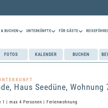
 & BUCHEN
UNTERKÜNFTE
FÜR GÄSTE
REISEFÜHRE
FOTOS
KALENDER
BUCHEN
BE
UNTERKUNFT
ode, Haus Seedüne, Wohnung 
 1 |
max 4 Personen |
Ferienwohnung