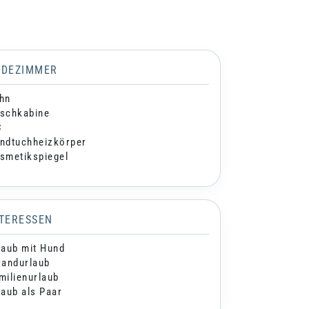
ADEZIMMER
hn
schkabine
C
ndtuchheizkörper
smetikspiegel
NTERESSEN
laub mit Hund
randurlaub
milienurlaub
laub als Paar