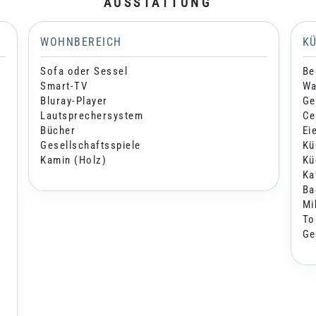
AUSSTATTUNG
WOHNBEREICH
K
Sofa oder Sessel
Be
Smart-TV
Wa
Bluray-Player
Ge
Lautsprechersystem
Ce
Bücher
Ei
Gesellschaftsspiele
Kü
Kamin (Holz)
Kü
Ka
Ba
Mi
To
Ge