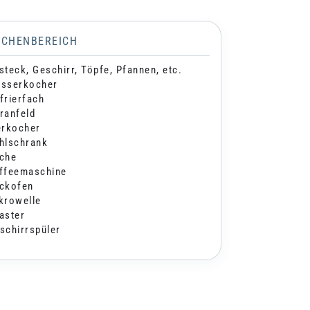
ÜCHENBEREICH
steck, Geschirr, Töpfe, Pfannen, etc.
sserkocher
frierfach
ranfeld
erkocher
hlschrank
che
ffeemaschine
ckofen
krowelle
aster
schirrspüler