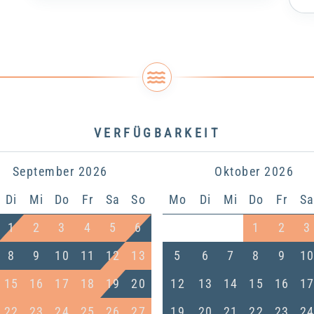
VERFÜGBARKEIT
September
2026
Oktober
2026
Di
Mi
Do
Fr
Sa
So
Mo
Di
Mi
Do
Fr
S
1
2
3
4
5
6
1
2
3
8
9
10
11
12
13
5
6
7
8
9
1
15
16
17
18
19
20
12
13
14
15
16
1
22
23
24
25
26
27
19
20
21
22
23
2