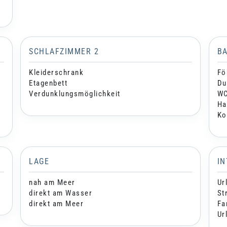
SCHLAFZIMMER 2
B
Kleiderschrank
Fö
Etagenbett
Du
Verdunklungsmöglichkeit
W
Ha
Ko
LAGE
I
nah am Meer
Ur
direkt am Wasser
St
direkt am Meer
Fa
Ur