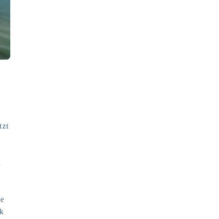
tzt
n
ge
ck