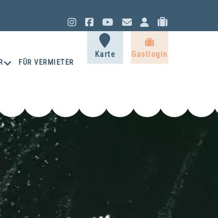
Instagram
Facebook
YouTube
Kontakt
Eigentüm
Gastlo
Gastlogi
Karte
Gastlogin
R
FÜR VERMIETER