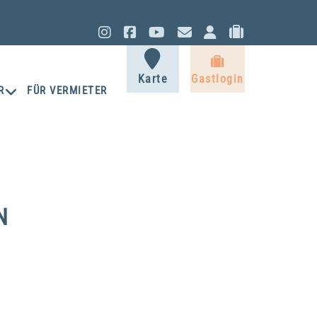
Instagram
Facebook
YouTube
Kontakt
Eigentüm
Gastlo
Gastlogi
Karte
Gastlogin
R
FÜR VERMIETER
N