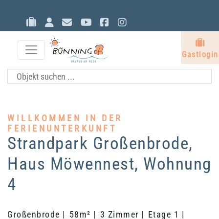
Gastlogin
Eigentümerlogin
Kontakt
YouTube
Facebook
Instagram
G
Gastlogin
WILLKOMMEN IN DER
FERIENUNTERKUNFT
Strandpark Großenbrode,
Haus Möwennest, Wohnung
4
Großenbrode |
58m² |
3 Zimmer |
Etage 1 |