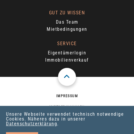
GUT ZU WISSEN
Das Team
Mietbedingungen
SERVICE
Eigentümerlogin
Immobilienverkauf
IMPRESSUM
MIETBEDINGUNGEN
Unsere Webseite verwendet technisch notwendige
Cookies. Näheres dazu in unserer
DATENSCHUTZ
Datenschutzerklärung
.
© 2026 BÜNNING