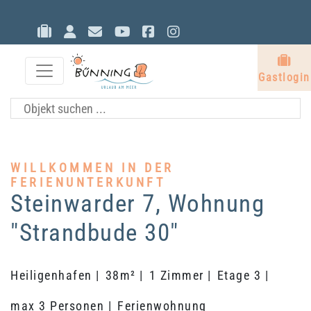
Gastlogin
Eigentümerlogin
Kontakt
YouTube
Facebook
Instagram
G
Gastlogin
WILLKOMMEN IN DER
FERIENUNTERKUNFT
Steinwarder 7, Wohnung
"Strandbude 30"
Heiligenhafen |
38m² |
1 Zimmer |
Etage 3 |
max 3 Personen |
Ferienwohnung