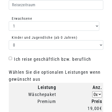
Erwachsene
Auswahl Erwachsene
Kinder und Jugendliche (ab 0 Jahren)
Auswahl Kinder
Ich reise geschäftlich bzw. beruflich
Ich reise geschäftlich bzw. beruflich
Wählen Sie die optionalen Leistungen wenn
gewünscht aus
Leistung
Anz.
Anz.: Wä
Wäschepaket
Premium
Preis
19,00€