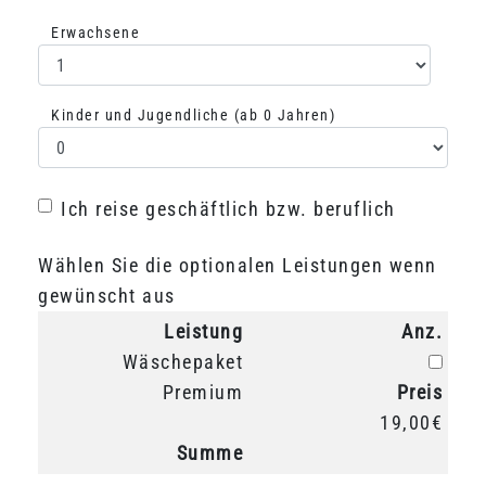
Erwachsene
Auswahl Erwachsene
Kinder und Jugendliche (ab 0 Jahren)
Auswahl Kinder
Ich reise geschäftlich bzw. beruflich
Ich reise geschäftlich bzw. beruflich
Wählen Sie die optionalen Leistungen wenn
gewünscht aus
Leistung
Anz.
Anz.
Wäschepaket
Premium
Preis
19,00€
Summe