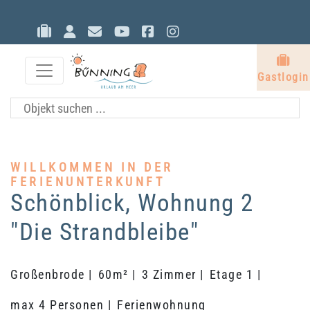
Gastlogin
Eigentümerlogin
Kontakt
YouTube
Facebook
Instagram
G
Gastlogin
WILLKOMMEN IN DER
FERIENUNTERKUNFT
Schönblick, Wohnung 2
"Die Strandbleibe"
Großenbrode |
60m² |
3 Zimmer |
Etage 1 |
max 4 Personen |
Ferienwohnung