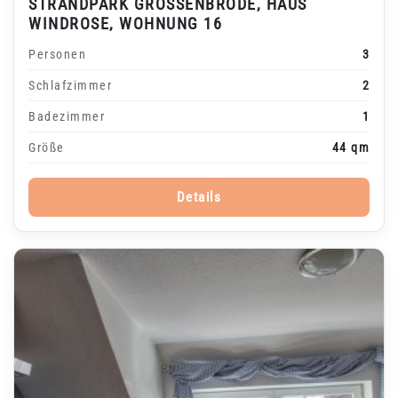
STRANDPARK GROSSENBRODE, HAUS W
INDROSE, WOHNUNG 16
Personen
3
Schlafzimmer
2
Badezimmer
1
Größe
44 qm
Details