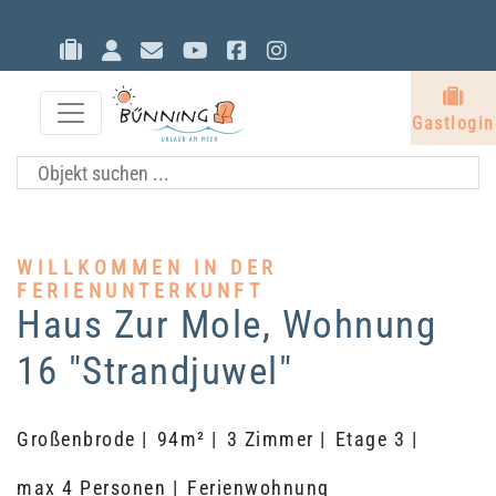
Gastlogin
Eigentümerlogin
Kontakt
YouTube
Facebook
Instagram
G
Gastlogin
WILLKOMMEN IN DER
FERIENUNTERKUNFT
Haus Zur Mole, Wohnung
16 "Strandjuwel"
Großenbrode |
94m² |
3 Zimmer |
Etage 3 |
max 4 Personen |
Ferienwohnung