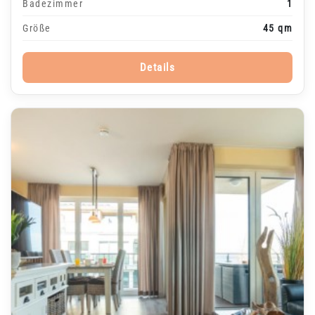
Badezimmer
1
Größe
45 qm
Details