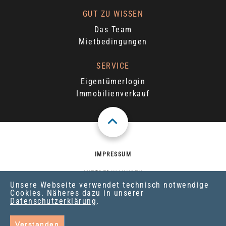
GUT ZU WISSEN
Das Team
Mietbedingungen
SERVICE
Eigentümerlogin
Immobilienverkauf
IMPRESSUM
MIETBEDINGUNGEN
Unsere Webseite verwendet technisch notwendige
Cookies. Näheres dazu in unserer
DATENSCHUTZ
Datenschutzerklärung
.
© 2026 BÜNNING
Verstanden