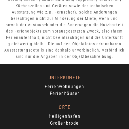
Küchenzeilen und Geräten sowie der technischen
Ausstattung wie z.B. Fernseher). Solche Änderungen
berechtigen nicht zur Minderung der Miete, wenn und
soweit der Austausch oder die Änderungen die Nutzbarkeit
des Ferienobjekts zum vorausgesetzten Zweck, also Ihrem
Ferienaufenthalt, nicht beeinträchtigen und die Unterkunft
gleichwertig bleibt. Die auf den Objektfotos erkennbaren
Ausstattungsdetails sind deshalb unverbindlich. Verbindlich
sind nur die Angaben in der Objektbeschreibung.
UNTERKÜNFTE
Ferienwohnungen
Ferienhäuser
ORTE
Heiligenhafen
Großenbrode