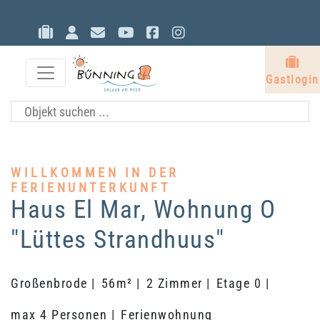
Gastlogin
Eigentümerlogin
Kontakt
YouTube
Facebook
Instagram
G
Gastlogin
WILLKOMMEN IN DER
FERIENUNTERKUNFT
Haus El Mar, Wohnung O
"Lüttes Strandhuus"
Großenbrode |
56m² |
2 Zimmer |
Etage 0 |
max 4 Personen |
Ferienwohnung