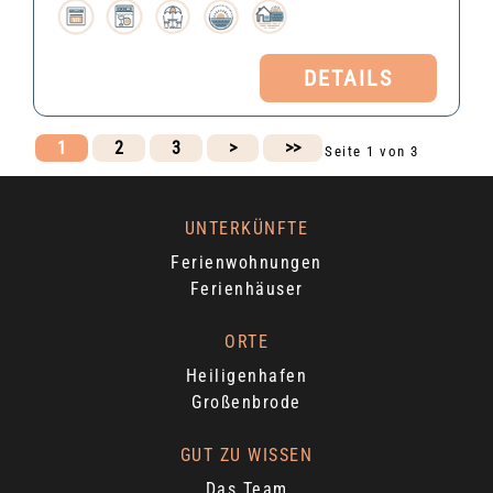
DETAILS
1
2
3
>
>>
Seite 1 von 3
UNTERKÜNFTE
Ferienwohnungen
Ferienhäuser
ORTE
Heiligenhafen
Großenbrode
GUT ZU WISSEN
Das Team